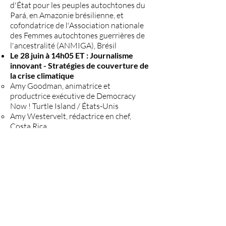
d'État pour les peuples autochtones du
Pará, en Amazonie brésilienne, et
cofondatrice de l'Association nationale
des Femmes autochtones guerrières de
l'ancestralité (ANMIGA), Brésil
Le 28 juin à 14h05 ET : Journalisme
innovant - Stratégies de couverture de
la crise climatique
Amy Goodman, animatrice et
productrice exécutive de Democracy
Now ! Turtle Island / États-Unis
Amy Westervelt, rédactrice en chef,
Costa Rica
Pour la liste complète des
intervenants, voir
ici
DATE :
Du 23 au 28 juin, de 13h00 à
18h00 (heure de l'Est), tous les jours.
LIEU :
En ligne.
S'inscrire ici
.