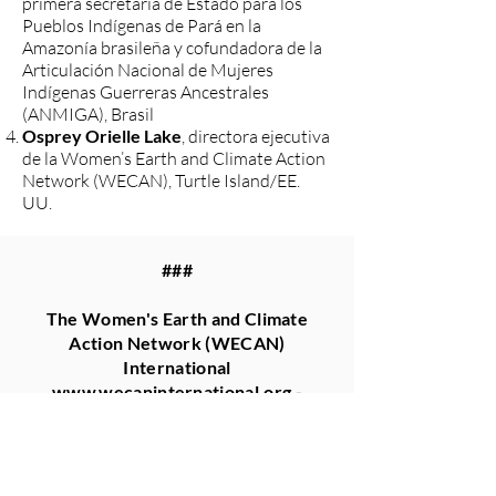
primera secretaria de Estado para los
Pueblos Indígenas de Pará en la
Amazonía brasileña y cofundadora de la
Articulación Nacional de Mujeres
Indígenas Guerreras Ancestrales
(ANMIGA), Brasil
Osprey Orielle Lake
, directora ejecutiva
de la Women’s Earth and Climate Action
Network (WECAN), Turtle Island/EE.
UU.
###
The Women's Earth and Climate
Action Network (WECAN)
International
www.wecaninternational.org
-
@WECAN_INTL
The Women’s Earth and Climate Action
Network (WECAN) International is a